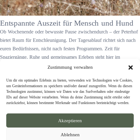
Entspannte Auszeit für Mensch und Hund
Ob Wochenende oder bewusste Pause zwischendurch – der Peterhof
bietet Raum für Entschleunigung. Der Tagesablauf richtet sich nach
euren Bedürfnissen, nicht nach festen Programmen. Zeit für
Spaziergänge, Ruhe und gemeinsames Erleben steht hier im
Vordergrund und macht den Aufenthalt für Mensch und Hund
Zustimmung verwalten
gleichermaßen erholsam.
Um dir ein optimales Erlebnis zu bieten, verwenden wir Technologien wie Cookies,
Wir bieten Dir einen Rückzugsort mit viel Ruhe
um Geräteinformationen zu speichern und/oder darauf zuzugreifen. Wenn du diesen
zur Entspannung. Nimm dir was du brauchst
Technologien zustimmst, können wir Daten wie das Surfverhalten oder eindeutige
IDs auf dieser Website verarbeiten. Wenn du deine Zustimmung nicht erteilst oder
zurückziehst, können bestimmte Merkmale und Funktionen beeinträchtigt werden.
Jetzt buchen
Adresse
Akzeptieren
Dorfstraße 23, 25569 Hodorf
Telefon
Ablehnen